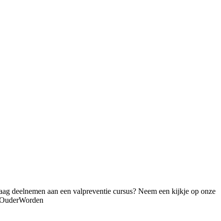
graag deelnemen aan een valpreventie cursus? Neem een kijkje op onze
efOuderWorden