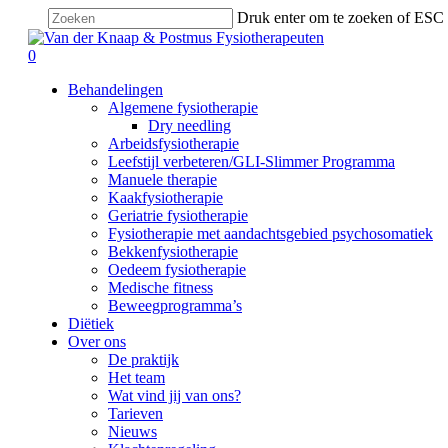
Skip
Druk enter om te zoeken of ESC 
to
Close
main
search
Search
0
content
Menu
Behandelingen
Algemene fysiotherapie
Dry needling
Arbeidsfysiotherapie
Leefstijl verbeteren/GLI-Slimmer Programma
Manuele therapie
Kaakfysiotherapie
Geriatrie fysiotherapie
Fysiotherapie met aandachtsgebied psychosomatiek
Bekkenfysiotherapie
Oedeem fysiotherapie
Medische fitness
Beweegprogramma’s
Diëtiek
Over ons
De praktijk
Het team
Wat vind jij van ons?
Tarieven
Nieuws