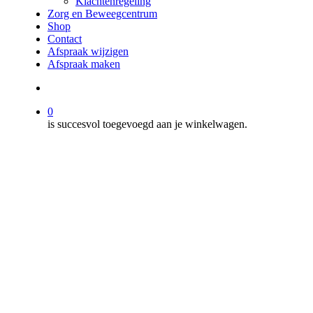
Klachtenregeling
Zorg en Beweegcentrum
Shop
Contact
Afspraak wijzigen
Afspraak maken
search
0
is succesvol toegevoegd aan je winkelwagen.