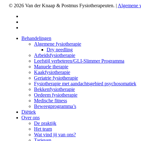
© 2026 Van der Knaap & Postmus Fysiotherapeuten. |
Algemene 
facebook
linkedin
instagram
Close
Behandelingen
Menu
Algemene fysiotherapie
Dry needling
Arbeidsfysiotherapie
Leefstijl verbeteren/GLI-Slimmer Programma
Manuele therapie
Kaakfysiotherapie
Geriatrie fysiotherapie
Fysiotherapie met aandachtsgebied psychosomatiek
Bekkenfysiotherapie
Oedeem fysiotherapie
Medische fitness
Beweegprogramma’s
Diëtiek
Over ons
De praktijk
Het team
Wat vind jij van ons?
Tarieven