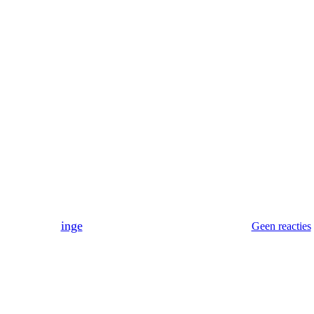
Nieuws
Valpreventie week 30 september 
Door
inge
30 september 2024
februari 24th, 2025
Geen reacties