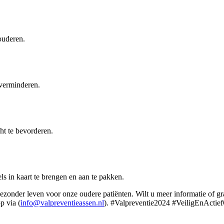
 ouderen.
e verminderen.
cht te bevorderen.
ls in kaart te brengen en aan te pakken.
 gezonder leven voor onze oudere patiënten. Wilt u meer informatie of 
p via (
info@valpreventieassen.nl
). #Valpreventie2024 #VeiligEnActi