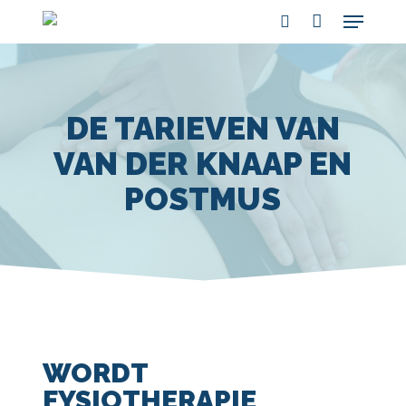
Menu
Skip
search
to
main
content
DE TARIEVEN VAN
VAN DER KNAAP EN
POSTMUS
WORDT
FYSIOTHERAPIE