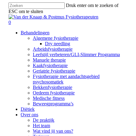
Skip
Druk enter om te zoeken of
to
ESC om te sluiten
main
Close
content
Search
search
0
Menu
Behandelingen
Algemene fysiotherapie
Dry needling
Arbeidsfysiotherapie
Leefstijl verbeteren/GLI-Slimmer Programma
Manuele therapie
Kaakfysiotherapie
Geriatrie fysiotherapie
Fysiotherapie met aandachtsgebied
psychosomatiek
Bekkenfysiotherapie
Oedeem fysiotherapie
Medische fitness
Beweegprogramma’s
Diëtiek
Over ons
De praktijk
Het team
Wat vind jij van ons?