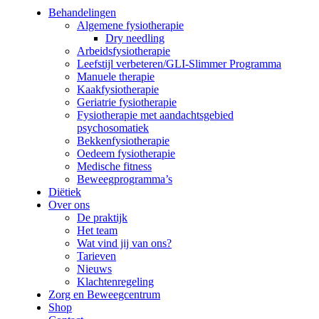
Close
Behandelingen
Menu
Algemene fysiotherapie
Dry needling
Arbeidsfysiotherapie
Leefstijl verbeteren/GLI-Slimmer Programma
Manuele therapie
Kaakfysiotherapie
Geriatrie fysiotherapie
Fysiotherapie met aandachtsgebied
psychosomatiek
Bekkenfysiotherapie
Oedeem fysiotherapie
Medische fitness
Beweegprogramma’s
Diëtiek
Over ons
De praktijk
Het team
Wat vind jij van ons?
Tarieven
Nieuws
Klachtenregeling
Zorg en Beweegcentrum
Shop