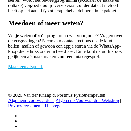
sterren, wordt het beweegprogramma (exclusief de intake en
outtake) vergoed door je verzekeraar zonder dat dat invloed
heeft op het aantal fysiotherapiebehandelingen in je pakket.
Meedoen of meer weten?
Wil je weten of zo’n programma wat voor jou is? Vragen over
de vergoedingen? Neem dan contact met ons op. Je kunt
bellen, mailen of gewoon een appje sturen via de WhatsApp-
knop die je links onder in beeld ziet. En je kunt natuurlijk ook
gelijk een afspraak maken voor een intakegesprek.
Maak een afspraak
© 2026 Van der Knaap & Postmus Fysiotherapeuten. |
Algemene voorwaarden
|
Algemene Voorwaarden Webshop
|
Privacy reglement
|
Huisregels
facebook
linkedin
instagram