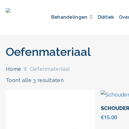
Skip
to
Behandelingen
Diëtiek
Ove
main
content
Oefenmateriaal
Home
Oefenmateriaal
Druk enter om te zoeken of ESC om te sluiten
Gesorteerd
Toont alle 3 resultaten
op
nieuwste
Toevo
SCHOUDE
€
15.00